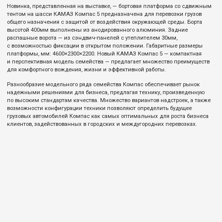
Новинка, представленная на выставке, — бортовая платформа со сдвижным
тентом на шасси КАМАЗ Компас 5 предназначена для перевозки грузов
общего назначения с защитой от воздействия окружающей среды. Борта
высотой 400мм выполнены из анодированного алюминия. Задние
распашные ворота — из сэндвич-панелей с утеплителем 30мм,
с возможностью фиксации в открытом положении. Габаритные размеры
платформы, мм: 4600×2300×2200. Новый КАМАЗ Компас 5 — компактная
и перспективная модель семейства — предлагает множество преимуществ
для комфортного вождения, жизни и эффективной работы.
Разнообразие модельного ряда семейства Компас обеспечивает рынок
надежными решениями для бизнеса, предлагая технику, произведенную
по высоким стандартам качества. Множество вариантов надстроек, а также
возможности конфигурации техники позволяют определить будущее
грузовых автомобилей Компас как самых оптимальных для роста бизнеса
клиентов, задействованных в городских и междугородних перевозках.