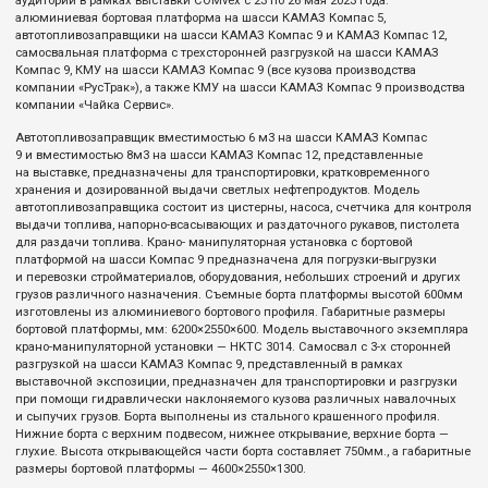
аудитории в рамках выставки COMvex с 23 по 26 мая 2023 года:
алюминиевая бортовая платформа на шасси КАМАЗ Компас 5,
автотопливозаправщики на шасси КАМАЗ Компас 9 и КАМАЗ Компас 12,
самосвальная платформа с трехсторонней разгрузкой на шасси КАМАЗ
Компас 9, КМУ на шасси КАМАЗ Компас 9 (все кузова производства
компании «РусТрак»), а также КМУ на шасси КАМАЗ Компас 9 производства
компании «Чайка Сервис».
Автотопливозаправщик вместимостью 6 м3 на шасси КАМАЗ Компас
9 и вместимостью 8м3 на шасси КАМАЗ Компас 12, представленные
на выставке, предназначены для транспортировки, кратковременного
хранения и дозированной выдачи светлых нефтепродуктов. Модель
автотопливозаправщика состоит из цистерны, насоса, счетчика для контроля
выдачи топлива, напорно-всасывающих и раздаточного рукавов, пистолета
для раздачи топлива. Крано- манипуляторная установка с бортовой
платформой на шасси Компас 9 предназначена для погрузки-выгрузки
и перевозки стройматериалов, оборудования, небольших строений и других
грузов различного назначения. Съемные борта платформы высотой 600мм
изготовлены из алюминиевого бортового профиля. Габаритные размеры
бортовой платформы, мм: 6200×2550×600. Модель выставочного экземпляра
крано-манипуляторной установки — HKTC 3014. Самосвал с 3-х сторонней
разгрузкой на шасси КАМАЗ Компас 9, представленный в рамках
выставочной экспозиции, предназначен для транспортировки и разгрузки
при помощи гидравлически наклоняемого кузова различных навалочных
и сыпучих грузов. Борта выполнены из стального крашенного профиля.
Нижние борта с верхним подвесом, нижнее открывание, верхние борта —
глухие. Высота открывающейся части борта составляет 750мм., а габаритные
размеры бортовой платформы — 4600×2550×1300.